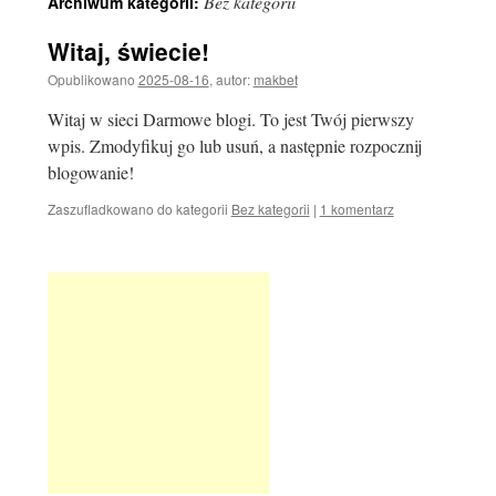
Bez kategorii
Archiwum kategorii:
Witaj, świecie!
Opublikowano
2025-08-16
,
autor:
makbet
Witaj w sieci Darmowe blogi. To jest Twój pierwszy
wpis. Zmodyfikuj go lub usuń, a następnie rozpocznij
blogowanie!
Zaszufladkowano do kategorii
Bez kategorii
|
1 komentarz